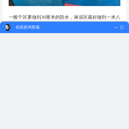
一般干区要做到30厘米的防水，淋浴区最好做到一米八
以上的高度。如果用浴缸，也要比浴缸高出一些。
在线咨询客服
然后刷第二遍的防水涂料，等第一遍涂料干透了才能进
行第二遍。再铺保护层，需要在防水涂料的表面铺上保
护层，保护层应该覆盖完整。
接着是闭水试验，施工完毕后，将卫生间所有的下水道
全部堵上，进行闭水试验。
如果卫生间的四周墙面和地面在72小时内没有发生渗漏
现象，说明防水质量好，防水工作就完成了。
本文标签：
版权归啄木鸟防水补漏原创者所有
如果以上无法解决您的问题，拨打全国服务热线：
400-
0510-500
(点击该号码即可免费拨打)安排师傅上门解