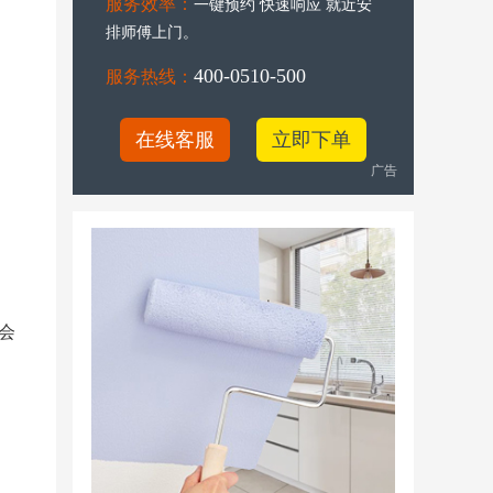
服务效率：
一键预约 快速响应 就近安
排师傅上门。
400-0510-500
服务热线：
在线客服
立即下单
广告
会