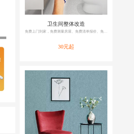
卫生间整体改造
免费上门到家，免费测量房屋、免费清单报价、免费
提供维修/改造方案，啄木鸟厨房改造包括厨房全改
基装、厨房全改主材，专业师傅培训上岗，全国连锁
30元起
就近上门