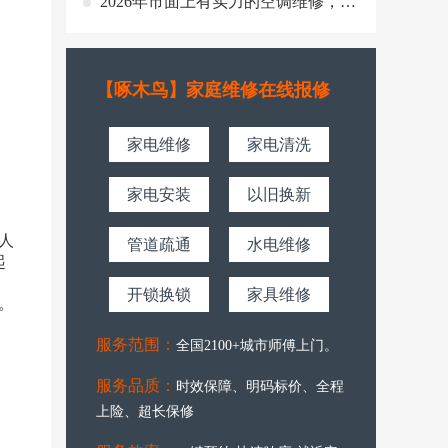
2026年市面上有实力的空调维修，哪
家才是真正专业之选？
【啄木鸟】家庭维修在线报修
家电维修
家电清洗
家电安装
以旧换新
人
管道疏通
水电维修
起
开锁换锁
家具维修
。
服务范围：
全国2100+城市师傅上门。
服务品质：
时效保障、明码标价、全程
上险、超长保修