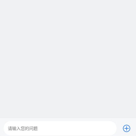
管道疏通
水电维修
开锁换锁
家具维修
服务范围：
全国2100+城市师傅上门。
服务品质：
时效保障、明码标价、全程上险、超长保修
服务效率：
一键预约 快速响应 就近安排师傅上门。
服务热线：
400-0510-500
在线客服
立即下单
广告
400-051-0500
周一至周日 0:00-23:59（仅收市话费）
24小时在线客服
扫码下单
营业执照
@2022 啄木鸟防水补漏 All Rights Reserved.
渝ICP备20005664号-24