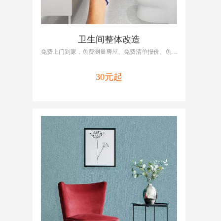
卫生间整体改造
免费上门到家，免费测量房屋、免费清单报价、免费
提供维修/改造方案，啄木鸟厨房改造包括厨房全改
基装、厨房全改主材，专业师傅培训上岗，全国连锁
30元起
就近上门