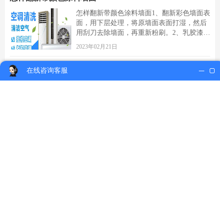
三，施工结束后要开窗通风，使墙面涂料迅
怎样翻新带颜色涂料墙面1、翻新彩色墙面表
速干燥，这样底层没有问题，上层也没有[详
面，用下层处理，将原墙面表面打湿，然后
细]
用刮刀去除墙面，再重新粉刷。2、乳胶漆不
仅能修补旧墙的裂缝和喷涂面，还能保持墙
2023年02月21日
面的美观效果。3、墙面处理后，墙砖主要用
于阳台、厨房和浴室区域。选择防水性能好
怎样翻新仿瓷涂料墙面
在线咨询客服
的瓷砖。4、墙壁接口干燥后，可用于悬挂网
仿瓷涂料墙不能直接刷乳胶漆，必须把表面
络结构，网络施工的主要目的是避[详细]
的那层仿瓷涂料除去才可以，只能铲掉重
来。仿瓷涂料的表面很光滑，不铲掉的话，
别的什么都粘合不上的。1、墙面要清理。老
2023年02月21日
墙面在翻新前一定要做墙面基底处理，粉化
严重的要全部铲除，铲除后用白水泥上一
怎样翻新烧香发黄的墙面
遍。原来墙面过于光滑、刷过油漆的铲除后
如果墙面遭到了烟熏发黄，遇到这种情况，
还要做打磨处理，把粘结不牢的表皮去掉，
我们可以将火碱加水稀释，擦拭烟熏的墙
[详细]
面，这种只能够起到预防的作用。如果墙面
发黄区较多，可以结合漂白剂加上双氧水，
2023年02月21日
按照一定的比例擦拭墙面。先将墙面擦拭干
净，然后污渍能够直接氧化掉，后期痕迹就
怎样揭除旧墙纸进行墙面翻新
不会特别明显。但是如果比较严重，整面墙
对于能够直接剥离的墙纸，可以在墙面一个
已经出现了发黄、发黑的问题，可以重新[详