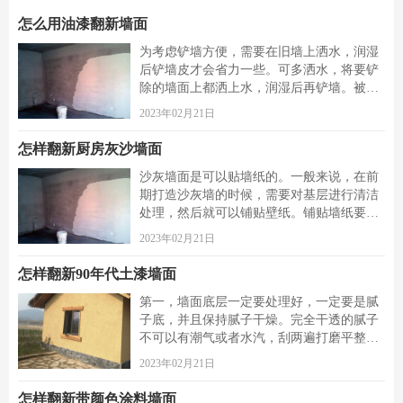
怎么用油漆翻新墙面
为考虑铲墙方便，需要在旧墙上洒水，润湿
后铲墙皮才会省力一些。可多洒水，将要铲
除的墙面上都洒上水，润湿后再铲墙。被水
浸湿后的墙皮比较好铲，直到水泥砂浆墙面
2023年02月21日
露出，或者腻子层露出。这一步是个体力
活，要费很大的功夫才能将墙皮铲除干净。
怎样翻新厨房灰沙墙面
为保护双手，最好带上手套来铲。将界面剂
沙灰墙面是可以贴墙纸的。一般来说，在前
涂刷在墙面上，涂刷时要均匀，每一处墙[详
期打造沙灰墙的时候，需要对基层进行清洁
细]
处理，然后就可以铺贴壁纸。铺贴墙纸要求
墙面整体坚实牢固、平整、洁净、干燥，基
2023年02月21日
层涂刷清油或基膜，裱贴墙面，要满涂一至
三遍清油或基膜，要求厚薄均匀，不得有漏
怎样翻新90年代土漆墙面
刷、流淌等缺陷，再贴墙纸。但如果是松
第一，墙面底层一定要处理好，一定要是腻
动、脱落的沙灰墙面，就不适合铺贴墙纸[详
子底，并且保持腻子干燥。完全干透的腻子
细]
不可以有潮气或者水汽，刮两遍打磨平整，
这样重新刷的墙面才会平整。第二，在刷墙
2023年02月21日
的时候一定要注意好保护，这点比较关键，
要是保护不好涂料会损伤家里的东西。第
怎样翻新带颜色涂料墙面