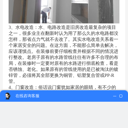
3、水电改造：水、电路改造是旧房改造最复杂的项目
之一，很多业主在翻新时认为用了那么久的水电路都没
怎样，那省点力气就不去改了。其实水电改造关系着一
个家居安全的问题。在这方面，不能那么简单去解决，
应该谨慎点。在装修前要仔细检查并根据不同的情况进
行整改。老房子原有的水路管线往往有许多不合理的布
局，在装修时一定要对原有的水路进行彻底检查，看是
否锈蚀、老化。如果原有的管线使用的是已被淘汰的镀
锌管，必须将其全部更换为铜管、铝塑复合管或PP-R
管。
4、门窗改造：俗话说门窗犹如家居的眼睛，有不少的
业主为了省钱会去更换天花。但是到最后，其实并没有
在线咨询客服
省下多少钱。毕竟门窗的隐患不是那么轻易地用肉眼便
可看出。因此，还是需要正规装修队进行检查后再做定
夺。