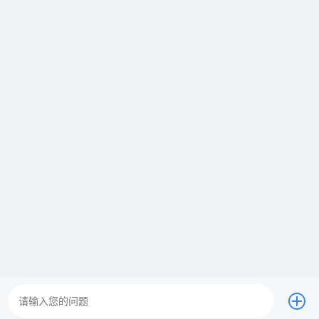
管道疏通
水电维修
开锁换锁
家具维修
服务范围：
全国2100+城市师傅上门。
服务品质：
时效保障、明码标价、全程上险、超长保修
服务效率：
一键预约 快速响应 就近安排师傅上门。
服务热线：
400-0510-500
在线客服
立即下单
广告
400-051-0500
周一至周日 0:00-23:59（仅收市话费）
24小时在线客服
扫码下单
营业执照
@2022 啄木鸟防水补漏 All Rights Reserved.
渝ICP备20005664号-24