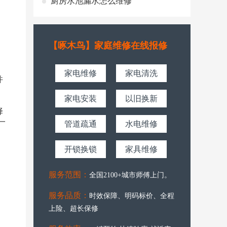
厨房水池漏水怎么维修
【啄木鸟】家庭维修在线报修
家电维修
家电清洗
并
家电安装
以旧换新
择
一
管道疏通
水电维修
开锁换锁
家具维修
服务范围：
全国2100+城市师傅上门。
服务品质：
时效保障、明码标价、全程
上险、超长保修