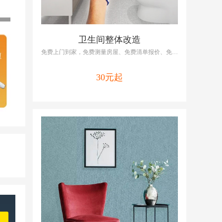
卫生间整体改造
免费上门到家，免费测量房屋、免费清单报价、免费
提供维修/改造方案，啄木鸟厨房改造包括厨房全改
基装、厨房全改主材，专业师傅培训上岗，全国连锁
30元起
就近上门