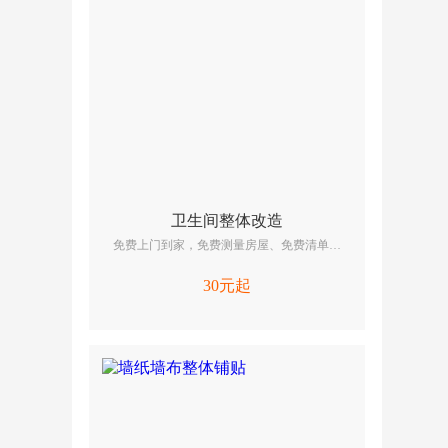
卫生间整体改造
免费上门到家，免费测量房屋、免费清单报
价、免费提供维修/改造方案，啄木鸟厨房改造
包括厨房全改基装、厨房全改主材，专业师傅
30元起
培训上岗，全国连锁就近上门