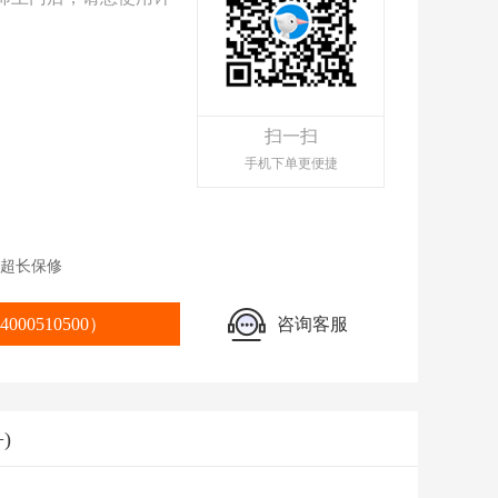
扫一扫
手机下单更便捷
超长保修
00510500）
咨询客服
)